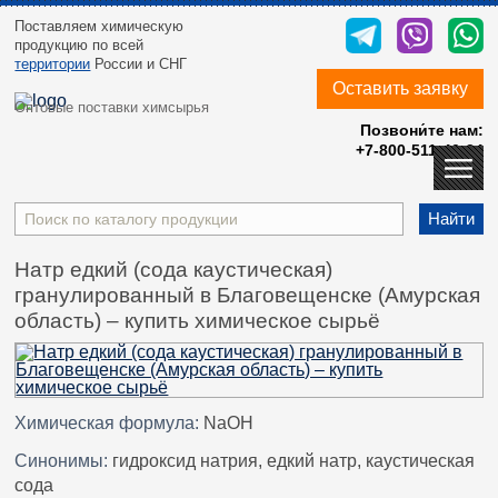
Поставляем химическую
продукцию
по всей
территории
России и СНГ
Оставить заявку
Оптовые поставки химсырья
Позвони́те нам:
+7-800-511-40-24
Найти
Натр едкий (сода каустическая)
гранулированный в Благовещенске (Амурская
область) – купить химическое сырьё
Химическая формула:
NaOH
Синонимы:
гидроксид натрия, едкий натр, каустическая
сода