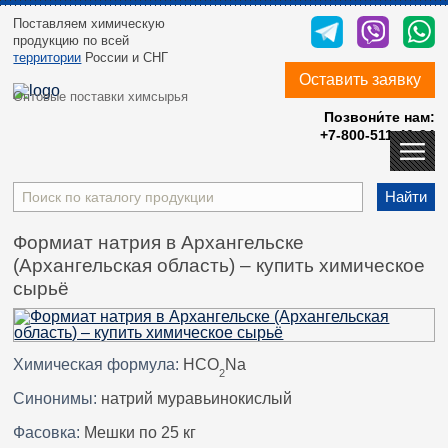
Поставляем химическую
продукцию
по всей
территории
России и СНГ
Оставить заявку
Оптовые поставки химсырья
Позвони́те нам:
+7-800-511-40-24
Найти
Формиат натрия в Архангельске
(Архангельская область) – купить химическое
сырьё
Химическая формула:
HCO
Na
2
Синонимы:
натрий муравьинокислый
Фасовка:
Мешки по 25 кг