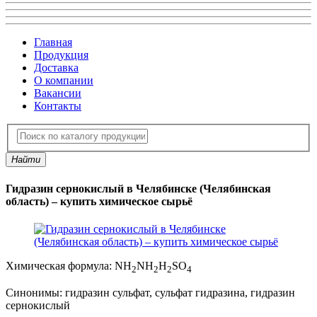
Главная
Продукция
Доставка
О компании
Вакансии
Контакты
Найти
Гидразин сернокислый в Челябинске (Челябинская
область) – купить химическое сырьё
Химическая формула:
NH
NH
H
SO
2
2
2
4
Синонимы:
гидразин сульфат, сульфат гидразина, гидразин
сернокислый