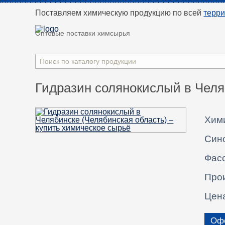
Поставляем химическую продукцию
по всей
терр
Оптовые поставки химсырья
Гидразин солянокислый в Челя
Хим
Син
Фасо
Про
Цен
Офо