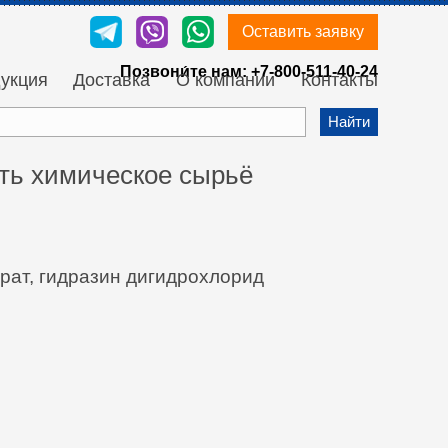
Оставить заявку
Позвони́те нам:
+7-800-511-40-24
укция
Доставка
О компании
Контакты
Найти
ить химическое сырьё
рат, гидразин дигидрохлорид