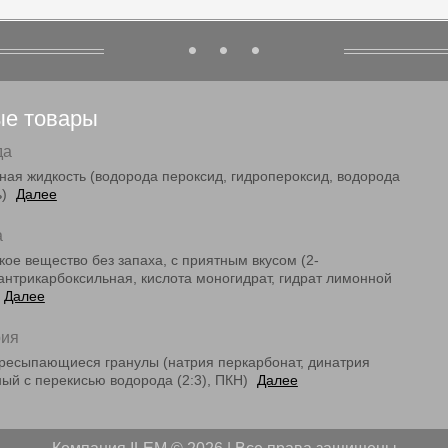
ые товары
да
ная жидкость (водорода пероксид, гидропероксид, водорода
ь)
Далее
а
ое вещество без запаха, с приятным вкусом (2-
пантрикарбоксильная, кислота моногидрат, гидрат лимонной
Далее
рия
ресыпающиеся гранулы (натрия перкарбонат, динатрия
ный с перекисью водорода (2:3), ПКН)
Далее