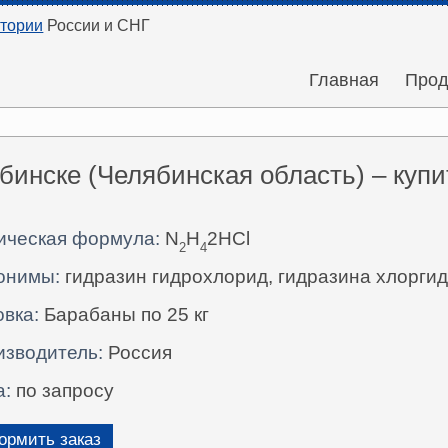
итории
России и СНГ
Главная
Прод
бинске (Челябинская область) – куп
ическая формула:
N
H
2HCl
2
4
онимы:
гидразин гидрохлорид, гидразина хлоргид
вка:
Барабаны по 25 кг
изводитель:
Россия
а:
по запросу
рмить заказ