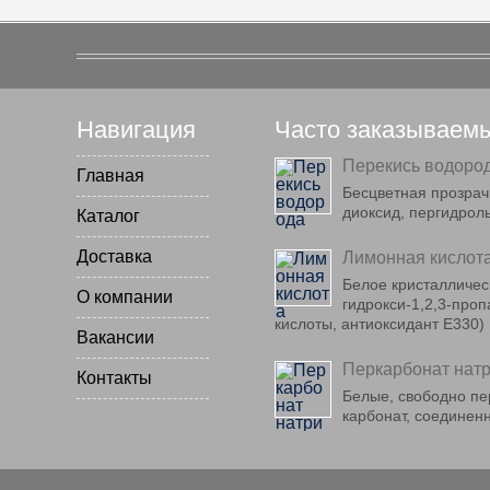
Навигация
Часто заказываем
Перекись водоро
Главная
Бесцветная прозрач
диоксид, пергидрол
Каталог
Доставка
Лимонная кислот
Белое кристаллическ
О компании
гидрокси-1,2,3-про
кислоты, антиоксидант E330)
Вакансии
Перкарбонат нат
Контакты
Белые, свободно пе
карбонат, соединен