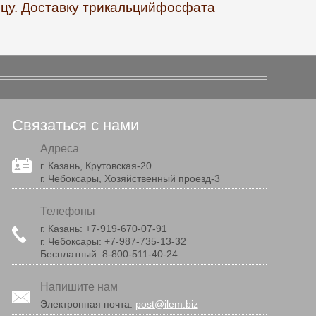
ицу. Доставку трикальцийфосфата
Связаться с нами
Адреса
г. Казань, Крутовская-20
г. Чебоксары, Хозяйственный проезд-3
Телефоны
г. Казань:
+7-919-670-07-91
г. Чебоксары:
+7-987-735-13-32
Бесплатный:
8-800-511-40-24
Напишите нам
Электронная почта:
post@ilem.biz