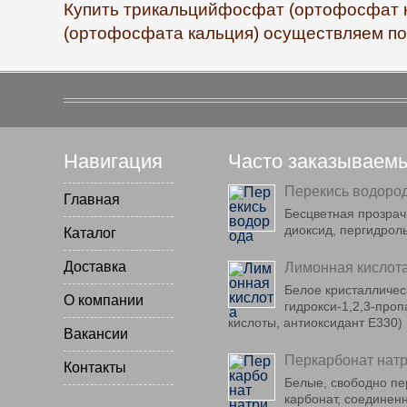
Купить трикальцийфосфат (ортофосфат к
(ортофосфата кальция) осуществляем по 
Навигация
Часто заказываем
Перекись водоро
Главная
Бесцветная прозрач
диоксид, пергидрол
Каталог
Доставка
Лимонная кислот
Белое кристаллическ
О компании
гидрокси-1,2,3-про
кислоты, антиоксидант E330)
Вакансии
Перкарбонат нат
Контакты
Белые, свободно пе
карбонат, соединен