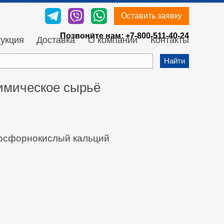
Оставить заявку
Позвони́те нам:
+7-800-511-40-24
укция
Доставка
О компании
Контакты
Найти
химическое сырьё
осфорнокислый кальций