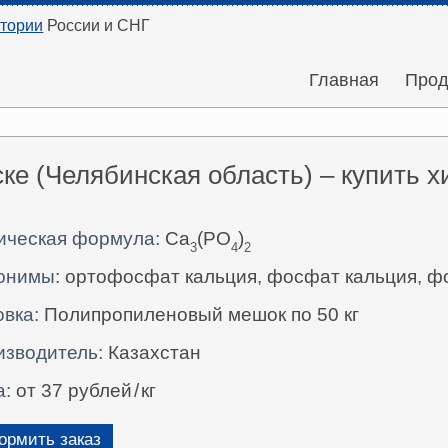
итории
России и СНГ
Главная
Прод
е (Челябинская область) – купить 
ическая формула:
Ca
(PO
)
3
4
2
онимы:
ортофосфат кальция, фосфат кальция, ф
вка:
Полипропиленовый мешок по 50 кг
изводитель:
Казахстан
а:
от 37 рублей
/
кг
рмить заказ