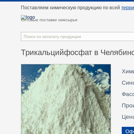
Поставляем химическую продукцию
по всей
терр
Оптовые поставки химсырья
Трикальцийфосфат в Челябинск
Хим
Син
Фасо
Про
Цен
Офо