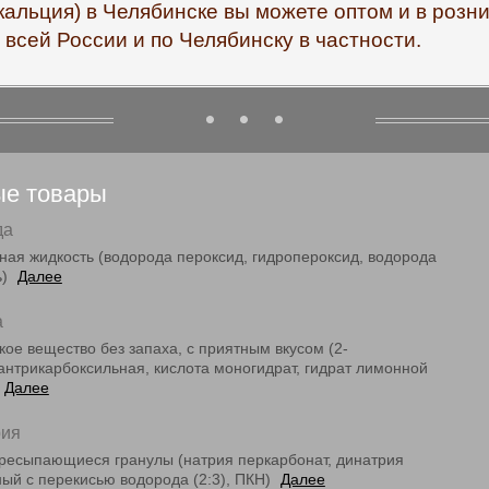
альция) в Челябинске вы можете оптом и в розн
всей России и по Челябинску в частности.
ые товары
да
ная жидкость (водорода пероксид, гидропероксид, водорода
ь)
Далее
а
ое вещество без запаха, с приятным вкусом (2-
пантрикарбоксильная, кислота моногидрат, гидрат лимонной
Далее
рия
ресыпающиеся гранулы (натрия перкарбонат, динатрия
ный с перекисью водорода (2:3), ПКН)
Далее