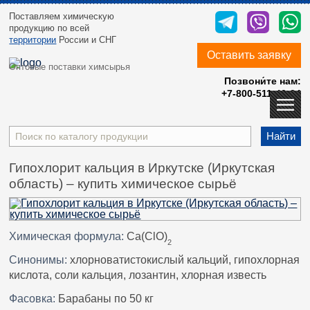
Поставляем химическую
продукцию
по всей
территории
России и СНГ
Оставить заявку
Оптовые поставки химсырья
Позвони́те нам:
+7-800-511-40-24
Найти
Гипохлорит кальция в Иркутске (Иркутская
область) – купить химическое сырьё
Химическая формула:
Сa(ClO)
2
Синонимы:
хлорноватистокислый кальций, гипохлорная
кислота, соли кальция, лозантин, хлорная известь
Фасовка:
Барабаны по 50 кг