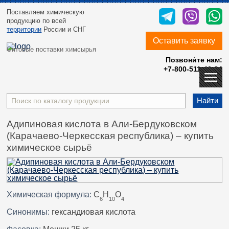
Поставляем химическую
продукцию
по всей
территории
России и СНГ
Оставить заявку
Оптовые поставки химсырья
Позвони́те нам:
+7-800-511-40-24
Найти
Адипиновая кислота в Али-Бердуковском
(Карачаево-Черкесская республика) – купить
химическое сырьё
Химическая формула:
C
H
O
6
10
4
Синонимы:
гександиовая кислота