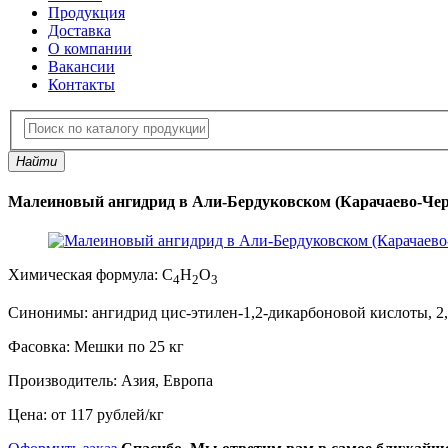
Продукция
Доставка
О компании
Вакансии
Контакты
Найти
Малеиновый ангидрид в Али-Бердуковском (Карачаево-Черк
Химическая формула:
C
H
O
4
2
3
Синонимы:
ангидрид циc-этилен-1,2-дикарбоновой кислоты, 2
Фасовка:
Мешки по 25 кг
Производитель:
Азия, Европа
Цена:
от 117 рублей
/
кг