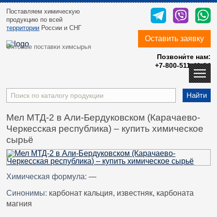
Поставляем химическую
продукцию
по всей
территории
России и СНГ
Оставить заявку
Оптовые поставки химсырья
Позвони́те нам:
+7-800-511-40-24
Найти
Мел МТД-2 в Али-Бердуковском (Карачаево-
Черкесская республика) – купить химическое
сырьё
Химическая формула:
—
Синонимы:
карбонат кальция, известняк, карбоната
магния