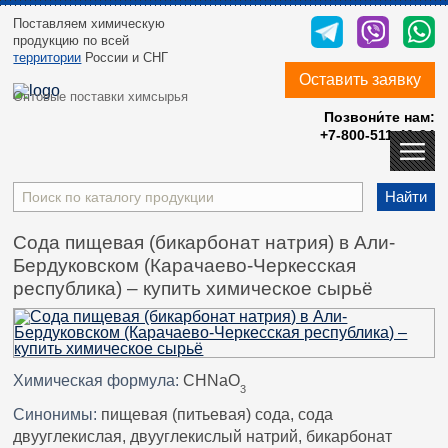
Поставляем химическую
продукцию
по всей
территории
России и СНГ
Оставить заявку
Оптовые поставки химсырья
Позвони́те нам:
+7-800-511-40-24
Найти
Сода пищевая (бикарбонат натрия) в Али-
Бердуковском (Карачаево-Черкесская
республика) – купить химическое сырьё
Химическая формула:
CHNaO
3
Синонимы:
пищевая (питьевая) сода, сода
двууглекислая, двууглекислый натрий, бикарбонат