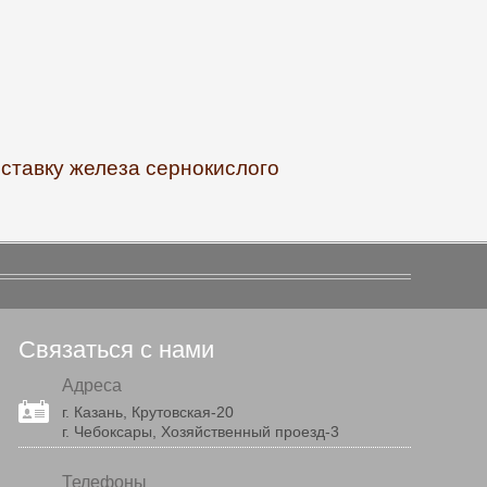
оставку железа сернокислого
Связаться с нами
Адреса
г. Казань, Крутовская-20
г. Чебоксары, Хозяйственный проезд-3
Телефоны