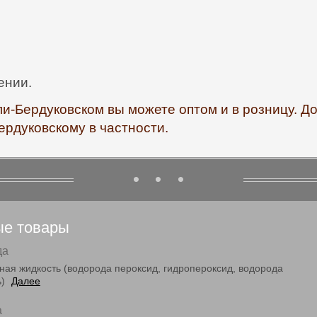
ении.
ли-Бердуковском вы можете оптом и в розницу. Д
ердуковскому в частности.
ые товары
да
ная жидкость (водорода пероксид, гидропероксид, водорода
ь)
Далее
а