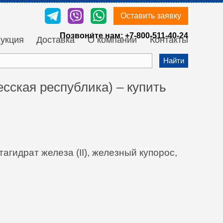
Оставить заявку
Позвони́те нам:
+7-800-511-40-24
укция
Доставка
О компании
Контакты
Найти
сская республика) – купить
тагидрат железа (II), железный купорос,