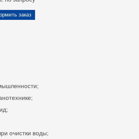
рмить заказ
омышленности;
анотехнике;
ид;
при очистки воды;