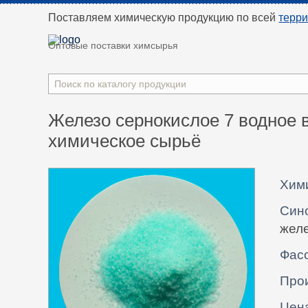
Поставляем химическую продукцию
по всей
терр
Оптовые поставки химсырья
Железо сернокислое 7 водное 
химическое сырьё
Хим
Син
желе
Фасо
Про
Цен