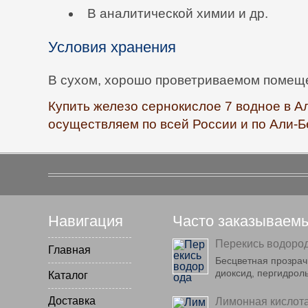
В аналитической химии и др.
Условия хранения
В сухом, хорошо проветриваемом помещ
Купить железо сернокислое 7 водное в А
осуществляем по всей России и по Али-Б
Навигация
Часто заказываем
Перекись водоро
Главная
Бесцветная прозрач
диоксид, пергидрол
Каталог
Доставка
Лимонная кислот