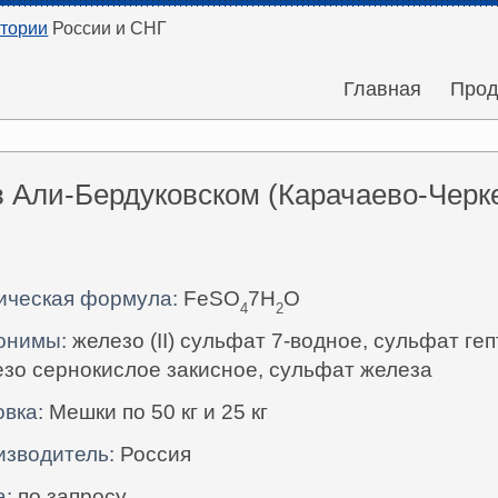
итории
России и СНГ
Главная
Прод
в Али-Бердуковском (Карачаево-Черке
ическая формула:
FeSO
7H
O
4
2
онимы:
железо (II) сульфат 7-водное, сульфат геп
зо сернокислое закисное, сульфат железа
вка:
Мешки по 50 кг и 25 кг
изводитель:
Россия
а:
по запросу