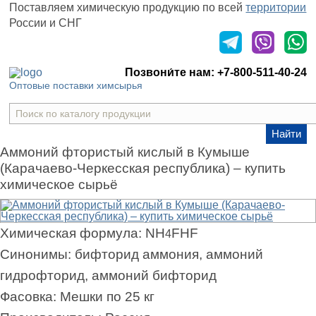
Поставляем химическую продукцию
по всей
территории
России и СНГ
Оставить заявку
Позвони́те нам:
+7-800-511-40-24
Оптовые поставки химсырья
Найти
Аммоний фтористый кислый в Кумыше
(Карачаево-Черкесская республика) – купить
химическое сырьё
Химическая формула:
NH
FHF
4
Синонимы:
бифторид аммония, аммоний
гидрофторид, аммоний бифторид
Фасовка:
Мешки по 25 кг