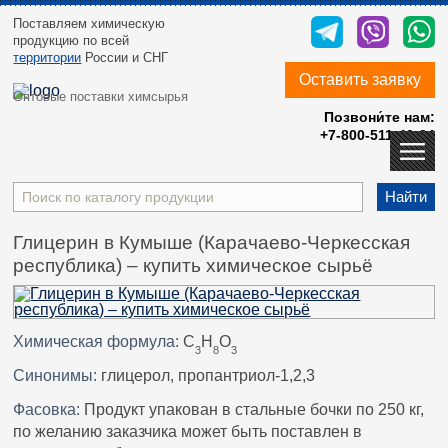
Поставляем химическую
продукцию
по всей
территории
России и СНГ
Оставить заявку
Оптовые поставки химсырья
Позвони́те нам:
+7-800-511-40-24
Найти
Глицерин в Кумыше (Карачаево-Черкесская
республика) – купить химическое сырьё
Химическая формула:
C
H
O
3
8
3
Синонимы:
глицерол, пропантриол-1,2,3
Фасовка:
Продукт упакован в стальные бочки по 250 кг,
по желанию заказчика может быть поставлен в