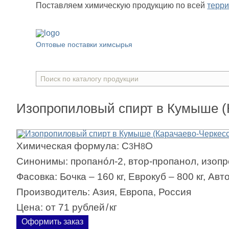
Поставляем химическую продукцию
по всей
терр
Оптовые поставки химсырья
Изопропиловый спирт в Кумыше (К
Химическая формула:
C
H
O
3
8
Синонимы:
пропано́л-2, втор-пропанол, изопр
Фасовка:
Бочка – 160 кг, Еврокуб – 800 кг, Ав
Производитель:
Азия, Европа, Россия
Цена:
от 71 рублей
/
кг
Оформить заказ