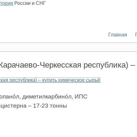
итории
России и СНГ
Главная
арачаево-Черкесская республика) –
опано́л, диметилкарбино́л, ИПС
тоцистерна – 17-23 тонны