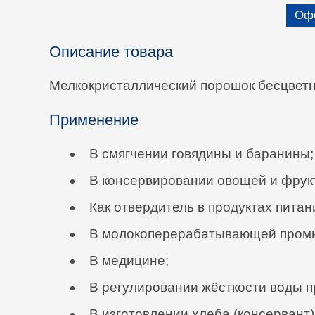
Офо
Описание товара
Мелкокристаллический порошок бесцветны
Применение
В смягчении говядины и баранины;
В консервировании овощей и фрук
Как отвердитель в продуктах питан
В молокоперерабатывающей промы
В медицине;
В регулировании жёсткости воды п
В изготовлении хлеба (консервант)