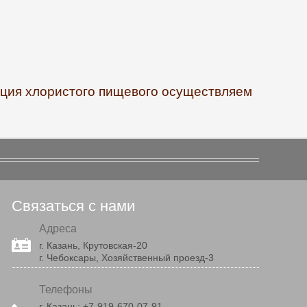
льция хлористого пищевого осуществляем
Связаться с нами
Адреса
г. Казань, Крутовская-20
г. Чебоксары, Хозяйственный проезд-3
Телефоны
г. Казань:
+7-919-670-07-91