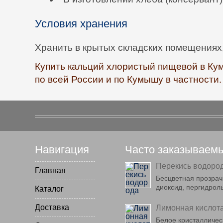
Условия хранения
Хранить в крытых складских помещениях
Купить кальций хлористый пищевой в Ку
по всей России и по Кумышу в частности.
Навигация
Часто заказываем
Перекись водоро
Главная
Бесцветная прозрач
диоксид, пергидрол
Каталог
Доставка
Лимонная кислот
Белое кристаллическ