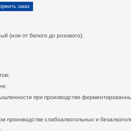
рмить заказ
й (или от белого до розового).
тов;
ия;
шленности при производстве ферментированных
ри производстве слабоалкогольных и безалкогол
;