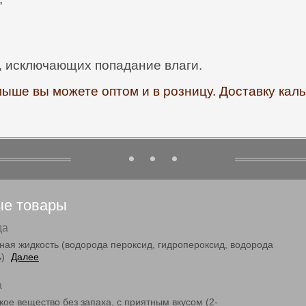
, исключающих попадание влаги.
мыше вы можете оптом и в розницу. Доставку ка
ые товары
да
ная жидкость (водорода пероксид, гидропероксид, водорода
ь)
Далее
а
ое вещество без запаха, с приятным вкусом (2-