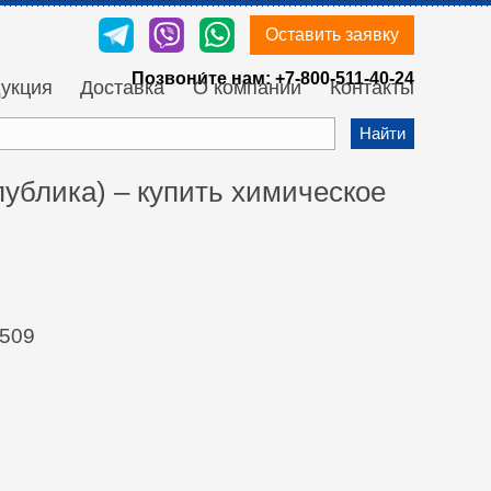
Оставить заявку
Позвони́те нам:
+7-800-511-40-24
укция
Доставка
О компании
Контакты
Найти
ублика) – купить химическое
Е509