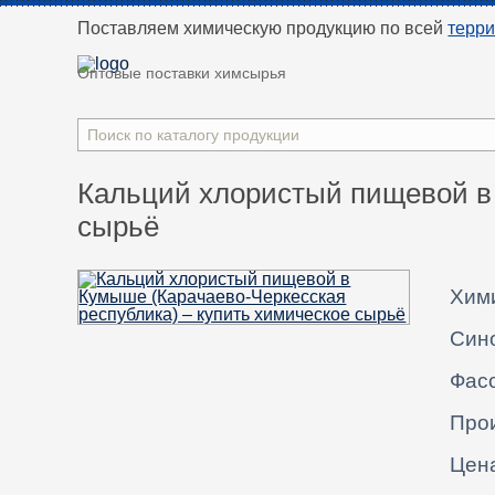
Поставляем химическую продукцию
по всей
терр
Оптовые поставки химсырья
Кальций хлористый пищевой в 
сырьё
Хим
Син
Фасо
Про
Цен