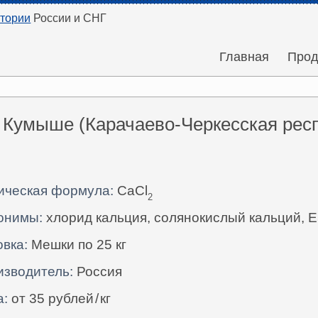
итории
России и СНГ
Главная
Прод
Кумыше (Карачаево-Черкесская респ
ическая формула:
CaCl
2
онимы:
хлорид кальция, солянокислый кальций, 
вка:
Мешки по 25 кг
изводитель:
Россия
а:
от 35 рублей
/
кг