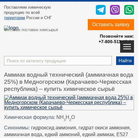
Поставляем химическую
продукцию
по всей
территории
России и СНГ
Оставить заявку
Оптовые поставки химсырья
Позвони́те нам:
+7-800-511-40-24
Найти
Аммиак водный технический (аммиачная вода
25%) в Медногорском (Карачаево-Черкесская
республика) – купить химическое сырьё
Химическая формула:
NH
H
O
3
2
Синонимы:
гидроксид аммония, гидрат окиси аммония,
аммиачная вода, едкий аммоний, едкий аммиак, E527