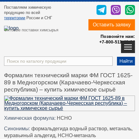
Поставляем химическую
продукцию
по всей
территории
России и СНГ
Оставить заявку
Оптовые поставки химсырья
Позвони́те нам:
+7-800-511-40-24
Найти
Формалин технический марки ФМ ГОСТ 1625-
89 в Медногорском (Карачаево-Черкесская
республика) – купить химическое сырьё
Химическая формула:
HCHO
Синонимы:
формальдегида водный раствор, метаналь,
муравьиный альдегид, HCHO-метаналь