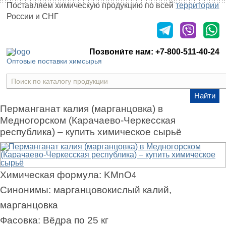
Поставляем химическую продукцию
по всей
территории
России и СНГ
Оставить заявку
Позвони́те нам:
+7-800-511-40-24
Оптовые поставки химсырья
Найти
Перманганат калия (марганцовка) в
Медногорском (Карачаево-Черкесская
республика) – купить химическое сырьё
Химическая формула:
KMnO
4
Синонимы:
марганцовокислый калий,
марганцовка
Фасовка:
Вёдра по 25 кг