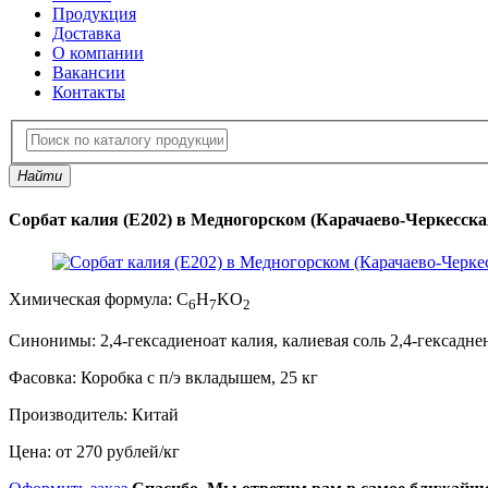
Продукция
Доставка
О компании
Вакансии
Контакты
Найти
Сорбат калия (Е202) в Медногорском (Карачаево-Черкесска
Химическая формула:
C
H
KO
6
7
2
Синонимы:
2,4-гексадиеноат калия, калиевая соль 2,4-гексадн
Фасовка:
Коробка с п/э вкладышем, 25 кг
Производитель:
Китай
Цена:
от 270 рублей
/
кг