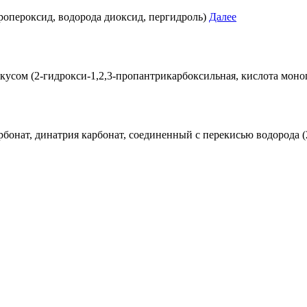
дропероксид, водорода диоксид, пергидроль)
Далее
 вкусом (2-гидрокси-1,2,3-пропантрикарбоксильная, кислота мон
бонат, динатрия карбонат, соединенный с перекисью водорода (