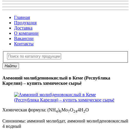
Главная
Продукция
Доставка
О компании
Вакансии
Контакты
Найти
Аммоний молибденовокислый в Кеме (Республика
Карелия) – купить химическое сырьё
Химическая формула:
(NH
)
Mo
O
4H
O
4
6
7
24
2
Синонимы:
аммоний молибдат, аммоний молибденовокислый
4 водный