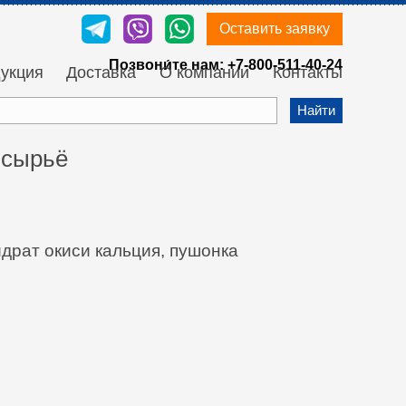
Оставить заявку
Позвони́те нам:
+7-800-511-40-24
укция
Доставка
О компании
Контакты
Найти
 сырьё
идрат окиси кальция, пушонка