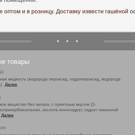
е оптом и в розницу. Доставку извести гашёной о
ые товары
да
ная жидкость (водорода пероксид, гидропероксид, водорода
ь)
Далее
а
ое вещество без запаха, с приятным вкусом (2-
пантрикарбоксильная, кислота моногидрат, гидрат лимонной
Далее
рия