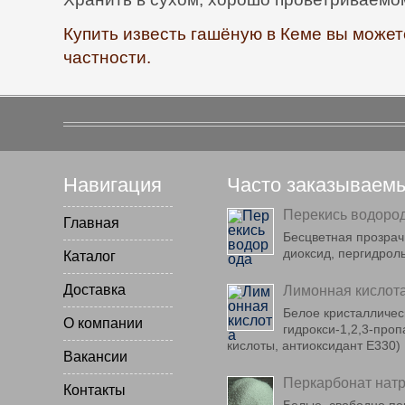
Купить известь гашёную в Кеме вы может
частности.
Навигация
Часто заказываем
Перекись водоро
Главная
Бесцветная прозрач
диоксид, пергидрол
Каталог
Доставка
Лимонная кислот
Белое кристаллическ
О компании
гидрокси-1,2,3-про
кислоты, антиоксидант E330)
Вакансии
Перкарбонат нат
Контакты