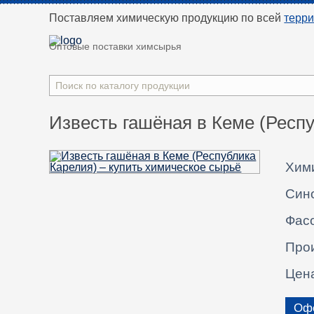
Поставляем химическую продукцию
по всей
терр
Оптовые поставки химсырья
Известь гашёная в Кеме (Респ
Хим
Син
Фасо
Про
Цен
Офо