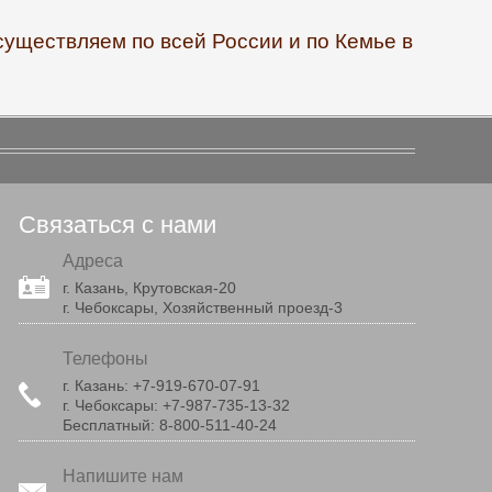
существляем по всей России и по Кемье в
Связаться с нами
Адреса
г. Казань, Крутовская-20
г. Чебоксары, Хозяйственный проезд-3
Телефоны
г. Казань:
+7-919-670-07-91
г. Чебоксары:
+7-987-735-13-32
Бесплатный:
8-800-511-40-24
Напишите нам