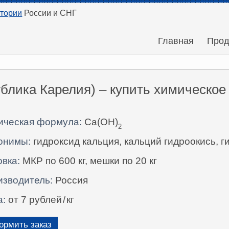
итории
России и СНГ
Главная
Прод
ублика Карелия) – купить химическое
ическая формула:
Ca(OH)
2
онимы:
гидроксид кальция, кальций гидроокись, г
вка:
МКР по 600 кг, мешки по 20 кг
изводитель:
Россия
а:
от 7 рублей
/
кг
рмить заказ