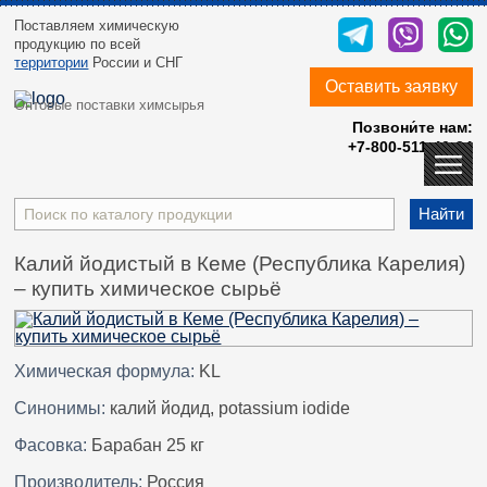
Поставляем химическую
продукцию
по всей
территории
России и СНГ
Оставить заявку
Оптовые поставки химсырья
Позвони́те нам:
+7-800-511-40-24
Найти
Калий йодистый в Кеме (Республика Карелия)
– купить химическое сырьё
Химическая формула:
KL
Синонимы:
калий йодид, potassium iodide
Фасовка:
Барабан 25 кг
Производитель:
Россия