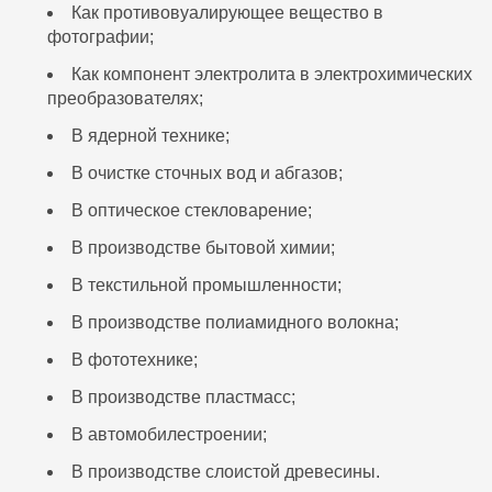
Как противовуалирующее вещество в
фотографии;
Как компонент электролита в электрохимических
преобразователях;
В ядерной технике;
В очистке сточных вод и абгазов;
В оптическое стекловарение;
В производстве бытовой химии;
В текстильной промышленности;
В производстве полиамидного волокна;
В фототехнике;
В производстве пластмасс;
В автомобилестроении;
В производстве слоистой древесины.