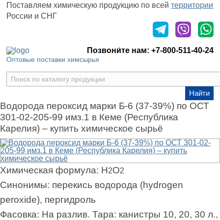
Поставляем химическую продукцию
по всей
территории
России и СНГ
Оставить заявку
Позвони́те нам:
+7-800-511-40-24
Оптовые поставки химсырья
Найти
Водорода пероксид марки Б-6 (37-39%) по ОСТ
301-02-205-99 имз.1 в Кеме (Республика
Карелия) – купить химическое сырьё
Химическая формула:
H
O
2
2
Синонимы:
перекись водорода (hydrogen
peroxide), пергидроль
Фасовка:
На разлив. Тара: канистры 10, 20, 30 л.,