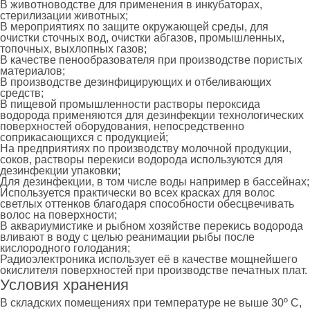
В животноводстве для применения в инкубаторах,
стерилизации животных;
В мероприятиях по защите окружающей среды, для
очистки сточных вод, очистки абгазов, промышленных,
топочных, выхлопных газов;
В качестве пенообразователя при производстве пористых
материалов;
В производстве дезинфицирующих и отбеливающих
средств;
В пищевой промышленности растворы пероксида
водорода применяются для дезинфекции технологических
поверхностей оборудования, непосредственно
соприкасающихся с продукцией;
На предприятиях по производству молочной продукции,
соков, растворы перекиси водорода используются для
дезинфекции упаковки;
Для дезинфекции, в том числе воды например в бассейнах;
Используется практически во всех красках для волос
светлых оттенков благодаря способности обесцвечивать
волос на поверхности;
В аквариумистике и рыбном хозяйстве перекись водорода
вливают в воду с целью реанимации рыбы после
кислородного голодания;
Радиоэлектроника использует её в качестве мощнейшего
окислителя поверхностей при производстве печатных плат.
Условия хранения
В складских помещениях при температуре не выше 30º С,