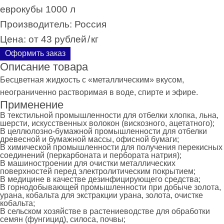
еврокубы 1000 л
Производитель:
Россия
Цена:
от 43 рублей
/
кг
Оформить заказ
Описание товара
Бесцветная жидкость с «металлическим» вкусом,
неограниченно растворимая в воде, спирте и эфире.
Применение
В текстильной промышленности для отбелки хлопка, льна,
шерсти, искусственных волокон (вискозного, ацетатного);
В целлюлозно-бумажной промышленности для отбелки
древесной и бумажной массы, офисной бумаги;
В химической промышленности для получения перекисных
соединений (перкарбоната и пербората натрия);
В машиностроении для очистки металлических
поверхностей перед электролитическим покрытием;
В медицине в качестве дезинфицирующего средства;
В горнодобывающей промышленности при добыче золота,
урана, кобальта для экстракции урана, золота, очистке
кобальта;
В сельском хозяйстве в растениеводстве для обработки
семян (фунгицид), силоса, почвы;