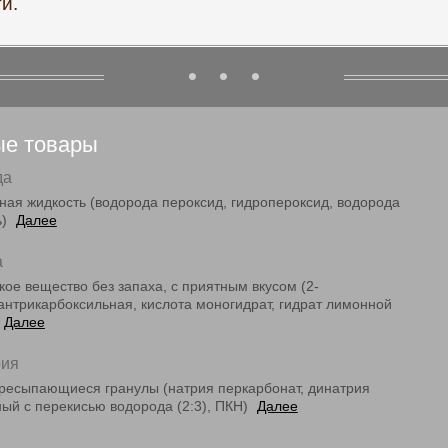
и.
ые товары
да
ная жидкость (водорода пероксид, гидропероксид, водорода
ь)
Далее
а
ое вещество без запаха, с приятным вкусом (2-
пантрикарбоксильная, кислота моногидрат, гидрат лимонной
Далее
рия
ресыпающиеся гранулы (натрия перкарбонат, динатрия
ный с перекисью водорода (2:3), ПКН)
Далее