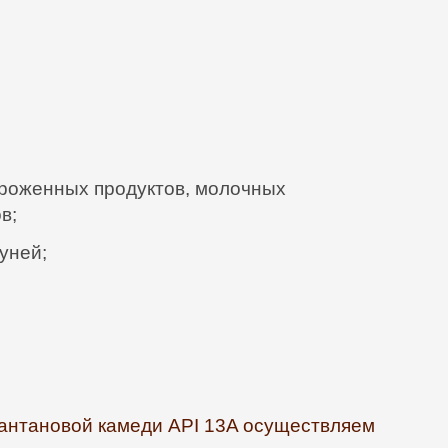
ороженных продуктов, молочных
в;
ней;
ксантановой камеди API 13A осуществляем