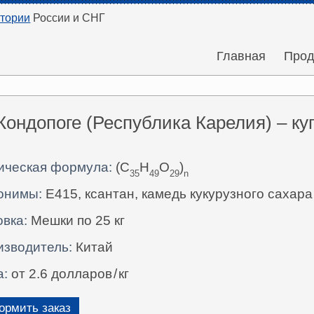
итории
России и СНГ
Главная
Прод
Кондопоге (Республика Карелия) – к
ическая формула:
(C
H
O
)
35
49
29
n
онимы:
Е415, ксантан, камедь кукурузного сахара
вка:
Мешки по 25 кг
изводитель:
Китай
а:
от 2.6 долларов
/
кг
рмить заказ