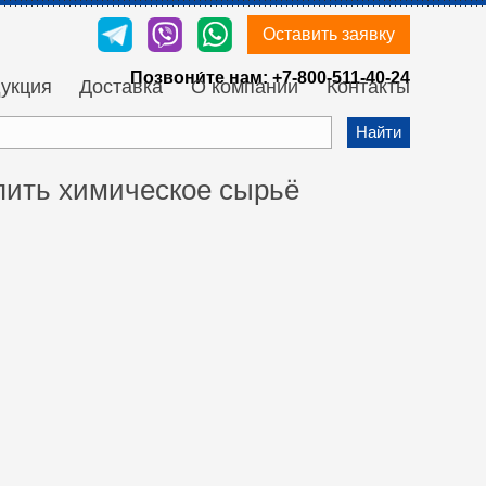
Оставить заявку
Позвони́те нам:
+7-800-511-40-24
укция
Доставка
О компании
Контакты
Найти
упить химическое сырьё