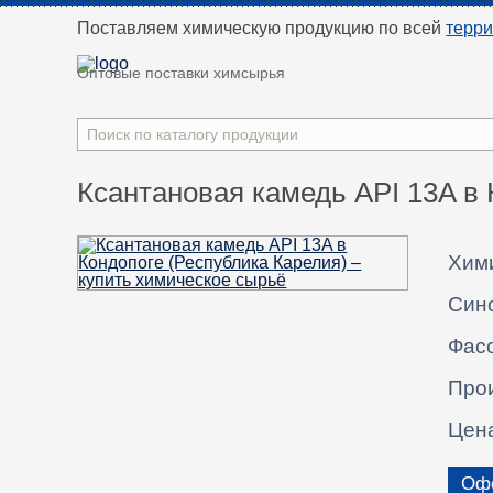
Поставляем химическую продукцию
по всей
терр
Оптовые поставки химсырья
Ксантановая камедь API 13A в 
Хим
Син
Фасо
Про
Цен
Офо