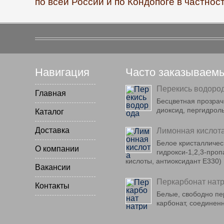
по всей России и по Кондопоге в частност
Навигация
Часто заказываем
Перекись водоро
Главная
Бесцветная прозрач
диоксид, пергидрол
Каталог
Доставка
Лимонная кислот
Белое кристаллическ
О компании
гидрокси-1,2,3-про
кислоты, антиоксидант E330)
Вакансии
Перкарбонат нат
Контакты
Белые, свободно пе
карбонат, соединен