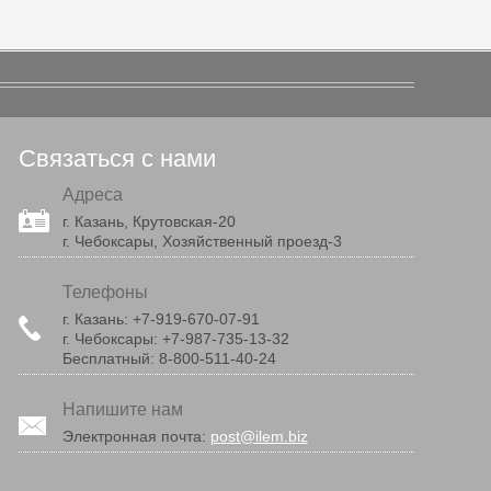
Связаться с нами
Адреса
г. Казань, Крутовская-20
г. Чебоксары, Хозяйственный проезд-3
Телефоны
г. Казань:
+7-919-670-07-91
г. Чебоксары:
+7-987-735-13-32
Бесплатный:
8-800-511-40-24
Напишите нам
Электронная почта:
post@ilem.biz