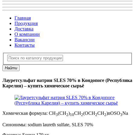
Главная
Продукция
Доставка
О компании
Вакансии
Контакты
Найти
Лауретсульфат натрия SLES 70% в Кондопоге (Республика
Карелия) – купить химическое сырьё
Химическая формула:
CH
(CH
)
CH
(OCH
CH
)nOSO
Na
3
2
10
2
2
2
3
Синонимы:
sodium laureth sulfate, SLES 70%
Фасовка:
Бочки 170 кг