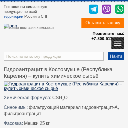
Поставляем химическую
продукцию
по всей
территории
России и СНГ
Оставить заявку
Оптовые поставки химсырья
Позвони́те нам:
+7-800-511-40-24
Найти
Гидроантрацит в Костомукше (Республика
Карелия) – купить химическое сырьё
Химическая формула:
СSН
О
2
Синонимы:
фильтрующий материал гидроантрацит-А,
фильтроантрацит
Фасовка:
Мешки 25 кг