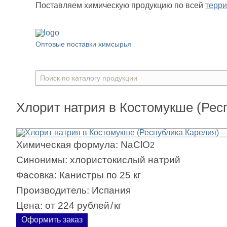
Поставляем химическую продукцию
по всей
терр
Оптовые поставки химсырья
Хлорит натрия в Костомукше (Рес
Химическая формула:
NaClO
2
Синонимы:
хлористокислый натрий
Фасовка:
Канистры по 25 кг
Производитель:
Испания
Цена:
от 224 рублей
/
кг
Оформить заказ