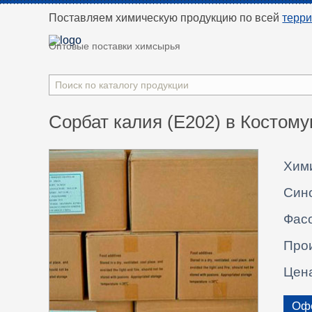
Поставляем химическую продукцию
по всей
терр
Оптовые поставки химсырья
Сорбат калия (Е202) в Костому
Хим
Син
Фасо
Про
Цен
Офо