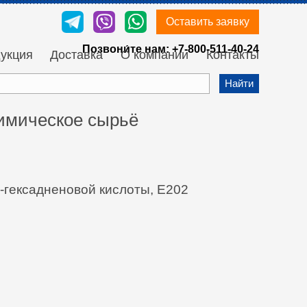
Оставить заявку
Позвони́те нам:
+7-800-511-40-24
укция
Доставка
О компании
Контакты
Найти
химическое сырьё
4-гексадненовой кислоты, Е202