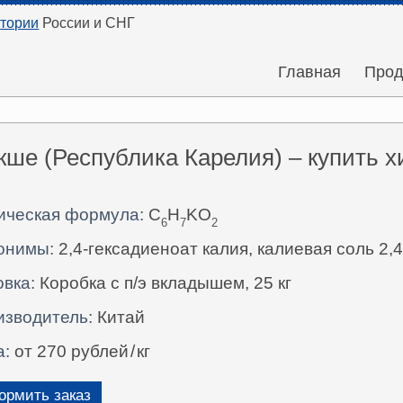
итории
России и СНГ
Главная
Прод
кше (Республика Карелия) – купить 
ическая формула:
C
H
KO
6
7
2
онимы:
2,4-гексадиеноат калия, калиевая соль 2,
вка:
Коробка с п/э вкладышем, 25 кг
изводитель:
Китай
а:
от 270 рублей
/
кг
рмить заказ