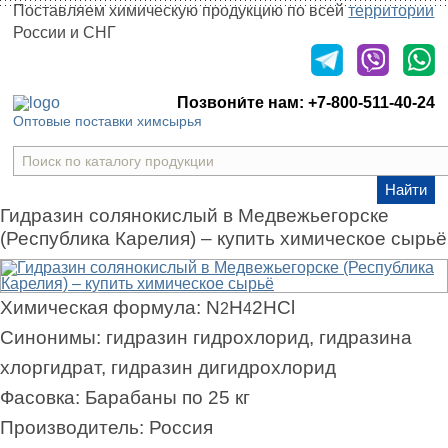
Поставляем химическую продукцию
по всей
территории
России и СНГ
Оставить заявку
Позвони́те нам:
+7-800-511-40-24
Оптовые поставки химсырья
Найти
Гидразин солянокислый в Медвежьегорске
(Республика Карелия) – купить химическое сырьё
Химическая формула:
N
H
2HCl
2
4
Синонимы:
гидразин гидрохлорид, гидразина
хлоргидрат, гидразин дигидрохлорид
Фасовка:
Барабаны по 25 кг
Производитель:
Россия