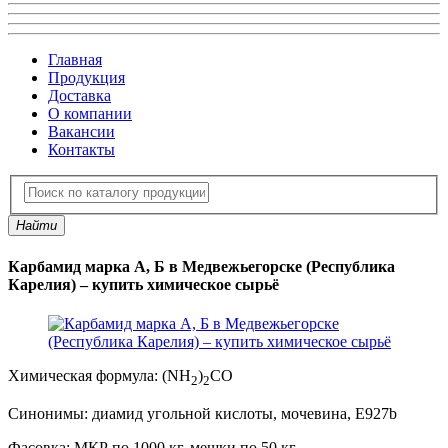
Главная
Продукция
Доставка
О компании
Вакансии
Контакты
Найти
Карбамид марка А, Б в Медвежьегорске (Республика
Карелия) – купить химическое сырьё
Химическая формула:
(NH
)
CO
2
2
Синонимы:
диамид угольной кислоты, мочевина, E927b
Фасовка:
МКР по 1000 кг, мешки по 50 кг