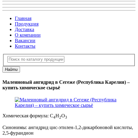
Главная
Продукция
Доставка
О компании
Вакансии
Контакты
Найти
Малеиновый ангидрид в Сегеже (Республика Карелия) –
купить химическое сырьё
Химическая формула:
C
H
O
4
2
3
Синонимы:
ангидрид циc-этилен-1,2-дикарбоновой кислоты,
2,5-фурандион