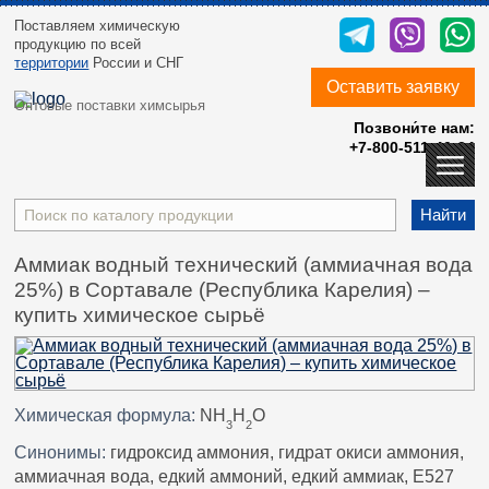
Поставляем химическую
продукцию
по всей
территории
России и СНГ
Оставить заявку
Оптовые поставки химсырья
Позвони́те нам:
+7-800-511-40-24
Найти
Аммиак водный технический (аммиачная вода
25%) в Сортавале (Республика Карелия) –
купить химическое сырьё
Химическая формула:
NH
H
O
3
2
Синонимы:
гидроксид аммония, гидрат окиси аммония,
аммиачная вода, едкий аммоний, едкий аммиак, E527