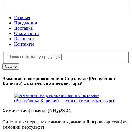
Главная
Продукция
Доставка
О компании
Вакансии
Контакты
Найти
Аммоний надсернокислый в Сортавале (Республика
Карелия) – купить химическое сырьё
Химическая формула:
(NH
)2S
O
4
2
8
Синонимы:
персульфат аммония, аммоний пероксодисульфат,
аммоний персульфат