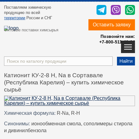
Поставляем химическую
продукцию
по всей
территории
России и СНГ
Оставить заявку
Оптовые поставки химсырья
Позвони́те нам:
+7-800-511-40-24
Найти
Катионит КУ-2-8 H, Na в Сортавале
(Республика Карелия) – купить химическое
сырьё
Химическая формула:
R-Na, R-H
Синонимы:
ионообменная смола, сополимеры стирола
и дивинилбензола