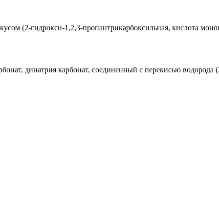
 вкусом (2-гидрокси-1,2,3-пропантрикарбоксильная, кислота мон
бонат, динатрия карбонат, соединенный с перекисью водорода (