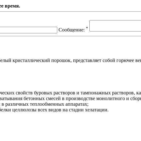
е время.
*
Сообщение:
елый кристаллический порошок, представляет собой горючее вещ
еских свойств буровых растворов и тампонажных растворов, ка
схватывания бетонных смесей в производстве монолитного и сбор
я в различных теплообменных аппаратах;
лки целлюлозы всех видов на стадии хелатации.