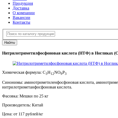
Продукция
Доставка
О компании
Вакансии
Контакты
Найти
Нитрилотриметилфосфоновая кислота (НТФ) в Ногликах (Са
Химическая формула:
C
H
NO
P
3
12
9
3
Синонимы:
аминотриметиленфосфоновая кислота, аминотримет
нитрилотриметанфосфоновая кислота.
Фасовка:
Мешки по 25 кг
Производитель:
Китай
Цена:
от 117 рублей
/
кг