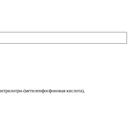
итрилотри-(метиленфосфоновая кислота),